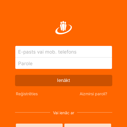
E-pasts vai mob. telefons
Parole
Ienākt
Reģistrēties
Aizmirsi paroli?
Vai ienāc ar