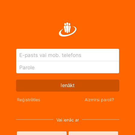
E-pasts vai mob. telefons
Parole
Ienākt
Reģistrēties
Aizmirsi paroli?
Vai ienāc ar