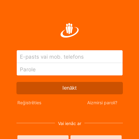
E-pasts vai mob. telefons
Parole
Ienākt
Reģistrēties
Aizmirsi paroli?
Vai ienāc ar