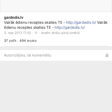
gardedis.lv
Vairāk ēdienu receptes skaties TE -
http://gardedis.lv/
Vairāk
ēdienu receptes skaties TE -
http://gardedis.lv/
3. mar 2013 17:03 · 
 · 
Atvērt attēlu pilnā izmērā
37
patīk
·
494
iesaka
Autorizējies, lai komentētu