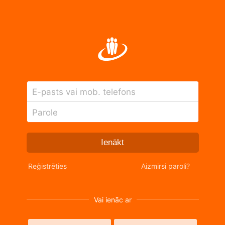
E-pasts vai mob. telefons
Parole
Ienākt
Reģistrēties
Aizmirsi paroli?
Vai ienāc ar