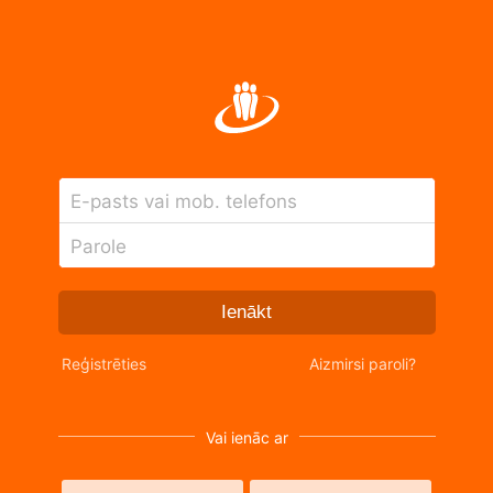
E-pasts vai mob. telefons
Parole
Ienākt
Reģistrēties
Aizmirsi paroli?
Vai ienāc ar