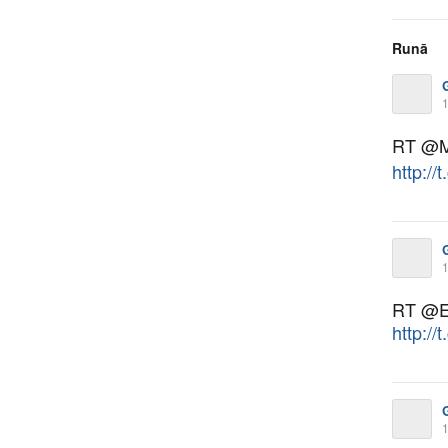
Runā
1
RT @M
http:/
1
RT @Ei
http:/
1