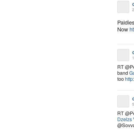
2
Paldie
Now
h
1
RT @Pe
band
G
too
http
5
RT @Pe
Dzelzs 
@Sovva