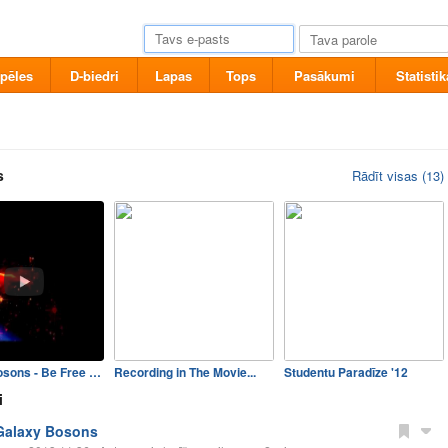
pēles
D-biedri
Lapas
Tops
Pasākumi
Statistik
s
Rādīt visas (13)
Galaxy Bosons - Be Free (Vi…
Recording in The Movie...
Studentu Paradīze '12
i
Galaxy Bosons