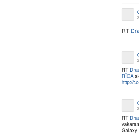
2
RT
Dra
2
RT
Drau
RĪGA
sk
http://
2
RT
Drau
vakaram
Galaxy 