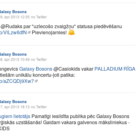
Galaxy Bosons
9. apr 2013 12:35
no Twitter
 @Rudaks par "uzlecošo zvaigžņu" statusa piedēvēšanu
.co/VlLzwIldfN
Pievienojamies!
Galaxy Bosons
8. apr 2013 10:49
no Twitter
ngevics
Galaxy Bosons
@Casiokids vakar
PALLADIUM RĪGA
tiešām unikālu koncertu-ļoti patika:
t.co/aZCQDj9Xw7
Galaxy Bosons
7. apr 2013 18:13
no Twitter
giem lietotājs
Pamatīgi iesildīta publika pēc Galaxy Bosons
erģiskās uzstāšanās! Gaidam vakara galvenos māksliniekus -
KIDS