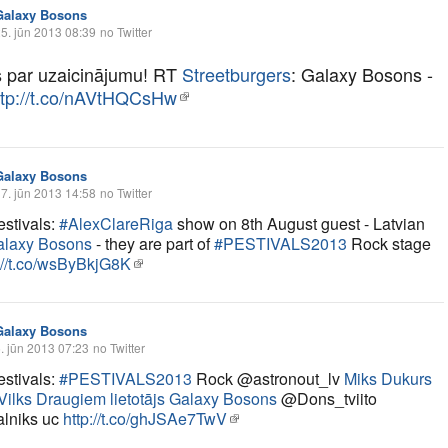
Galaxy Bosons
5. jūn 2013 08:39
no Twitter
s par uzaicinājumu! RT
Streetburgers
: Galaxy Bosons -
ttp://t.co/nAVtHQCsHw
Galaxy Bosons
7. jūn 2013 14:58
no Twitter
stivals:
#AlexClareRiga
show on 8th August guest - Latvian
alaxy Bosons
- they are part of
#PESTIVALS2013
Rock stage
://t.co/wsByBkjG8K
Galaxy Bosons
. jūn 2013 07:23
no Twitter
stivals:
#PESTIVALS2013
Rock @astronout_lv
Miks Dukurs
Vilks
Draugiem lietotājs
Galaxy Bosons
@Dons_tviito
lniks uc
http://t.co/ghJSAe7TwV