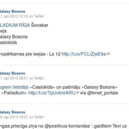
Galaxy Bosons
7. apr 2013 10:10
no Twitter
LADIUM RĪGA
Šovakar
eeja
alaxy Bosons
asiokids
 nopērkamas pie ieejas - Ls 12
http://t.co/FCLiZjeE9a
Galaxy Bosons
7. apr 2013 08:51
no Twitter
giem lietotājs
«Casiokids» un pašmāju «Galaxy Bosons»
r «Palladium»
http://t.co/TpUotmrARU
via @tvnet_portals
Galaxy Bosons
6. apr 2013 19:07
no Twitter
ngaa priecīga ziņa no @positivus komandas '..gaidīsim Tevi uz