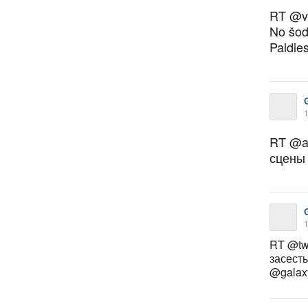
RT @v
No šod
Paldies
1
RT @az
сцены 
1
RT @twe
засесть
@galax