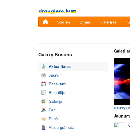
Pāriet
uz
saturu
Šodien
Ziņas
Galerijas
S
Galerija
Galaxy Bosons
Aktualitātes
Jaunumi
Pasākumi
Biogrāfija
Galerija
Fani
Jaunum
Runā
Viesu grāmata