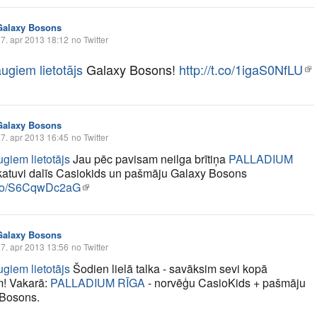
Galaxy Bosons
7. apr 2013 18:12
no Twitter
ugiem lietotājs
Galaxy Bosons!
http://t.co/1igaS0NfLU
Galaxy Bosons
7. apr 2013 16:45
no Twitter
giem lietotājs
Jau pēc pavisam neilga brītiņa
PALLADIUM
atuvi dalīs Casiokids un pašmāju Galaxy Bosons
t.co/S6CqwDc2aG
Galaxy Bosons
7. apr 2013 13:56
no Twitter
giem lietotājs
Šodien lielā talka - savāksim sevi kopā
! Vakarā:
PALLADIUM RĪGA
- norvēģu CasioKids + pašmāju
Bosons.