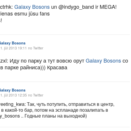
ctrhk:
Galaxy Bosons
un @indygo_band ir MEGA!
ienas esmu jūsu fans
!
Galaxy Bosons
1. jūl 2013 19:11
no Twitter
xl: Иду по парку а тут вовсю орут
Galaxy Bosons
со
в парке райниса))) Красава
Galaxy Bosons
1. jūl 2013 12:35
no Twitter
eting_kwa: Так, чуть потупить, отправиться в центр,
 в какой-то бар, потом на эспланаде позалипать в
y_bosons .. Годные планы на выходной)