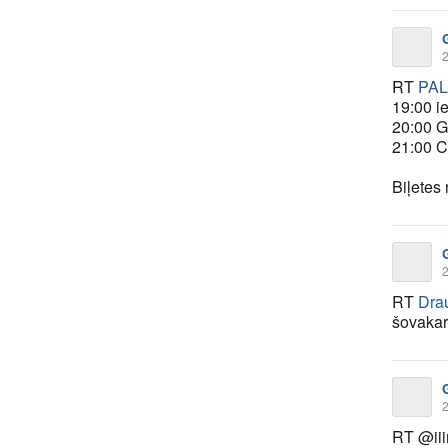
2
RT
PAL
19:00 i
20:00 G
21:00 C
Biļetes
2
RT
Drau
šovaka
2
RT @iii