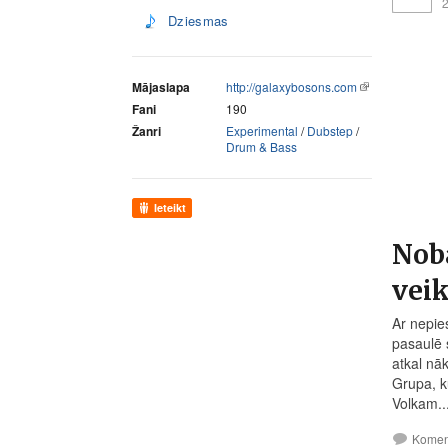
2
Dziesmas
Mājaslapa
http://galaxybosons.com
Fani
190
Žanri
Experimental
/
Dubstep
/
Drum & Bass
Ieteikt
Nob
vei
Ar nepie
pasaulē 
atkal nā
Grupa, k
Volkam..
Komen