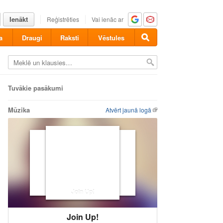
Ienākt
Reģistrēties
Vai ienāc ar
a
Draugi
Raksti
Vēstules
Tuvākie pasākumi
Mūzika
Atvērt jaunā logā
Join Up!
Join Up!