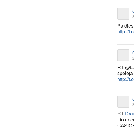
2
Paldies
http://t
2
RT @Lu
spēlēja 
http://
2
RT
Drau
trio en
CASIO