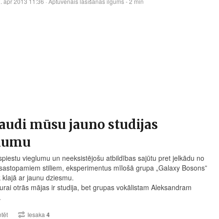
. apr 2013 11:36
· Aptuvenais lasīšanas ilgums - 2 min
audi mūsu jauno studijas
kumu
spiestu vieglumu un neeksistējošu atbildības sajūtu pret jelkādu no
sastopamiem stiliem, eksperimentus mīlošā grupa „Galaxy Bosons”
k klajā ar jaunu dziesmu.
urai otrās mājas ir studija, bet grupas vokālistam Aleksandram
.
tēt
Iesaka
4