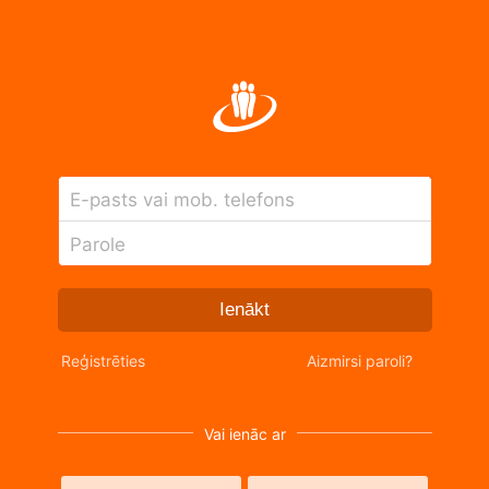
E-pasts vai mob. telefons
Parole
Ienākt
Reģistrēties
Aizmirsi paroli?
Vai ienāc ar