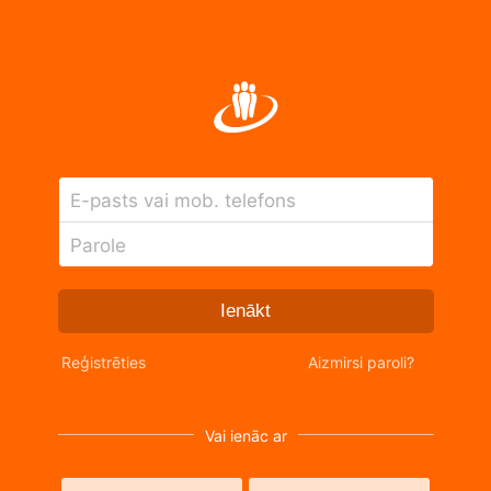
E-pasts vai mob. telefons
Parole
Ienākt
Reģistrēties
Aizmirsi paroli?
Vai ienāc ar