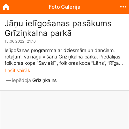
Foto Galerija
Jāņu ielīgošanas pasākums
Grīziņkalna parkā
15.06.2022. 21:10
Ielīgošanas programma ar dziesmām un dančiem,
rotaļām, vainagu vīšanu Grīziņkalna parkā. Piedalijās
folkloras kopa “Savieši” , folkloras kopa “Lāns”, “Rīgas
Danču klubs”. 2022. gada 15. jūnijs
#ielīgošana
#līgo
Lasīt vairāk
#līgo2022
 — 
iepēdoja 
Grīziņkalns