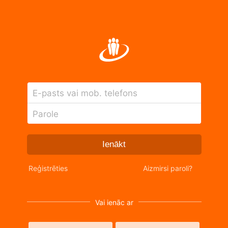
E-pasts vai mob. telefons
Parole
Ienākt
Reģistrēties
Aizmirsi paroli?
Vai ienāc ar