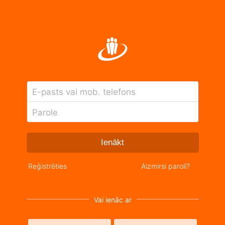
E-pasts vai mob. telefons
Parole
Ienākt
Reģistrēties
Aizmirsi paroli?
Vai ienāc ar