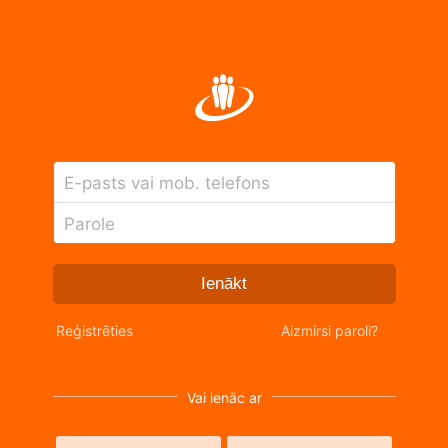
E-pasts vai mob. telefons
Parole
Ienākt
Reģistrēties
Aizmirsi paroli?
Vai ienāc ar