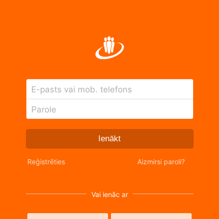
E-pasts vai mob. telefons
Parole
Ienākt
Reģistrēties
Aizmirsi paroli?
Vai ienāc ar