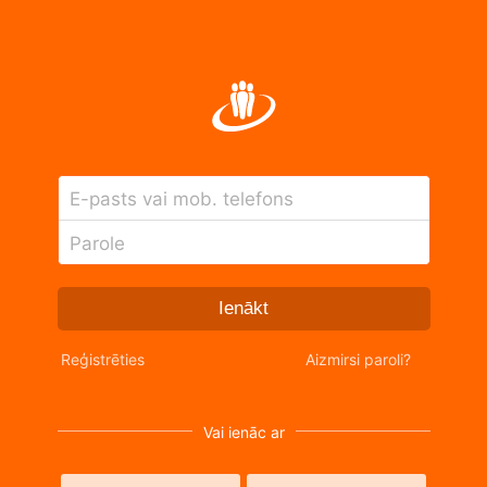
E-pasts vai mob. telefons
Parole
Ienākt
Reģistrēties
Aizmirsi paroli?
Vai ienāc ar