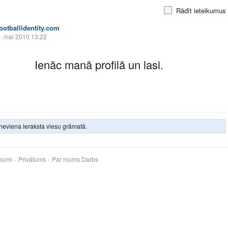
Rādīt ieteikumus
footballidentity.com
. mai 2010 13:22
Ienāc manā profilā un lasi.
neviena ieraksta viesu grāmatā.
kumi
Privātums
Par mums
Darbs