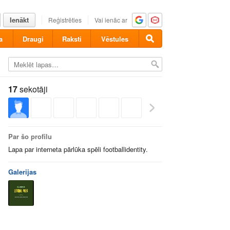
Ienākt
Reģistrēties
Vai ienāc ar
a
Draugi
Raksti
Vēstules
17
sekotāji
Par šo profilu
Lapa par interneta pārlūka spēli footballidentity.
Galerijas