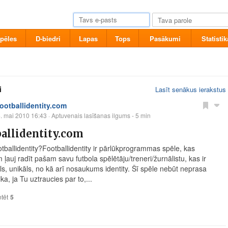
pēles
D-biedri
Lapas
Tops
Pasākumi
Statistik
i
Lasīt senākus ierakstus
footballidentity.com
. mai 2010 16:43
· Aptuvenais lasīšanas ilgums - 5 min
allidentity.com
otballidentity?Footballidentity ir pārlūkprogrammas spēle, kas
m ļauj radīt pašam savu futbola spēlētāju/treneri/žurnālistu, kas ir
āls, unikāls, no kā arī nosaukums identity. Šī spēle nebūt neprasa
ka, ja Tu uztraucies par to,...
tēt
5