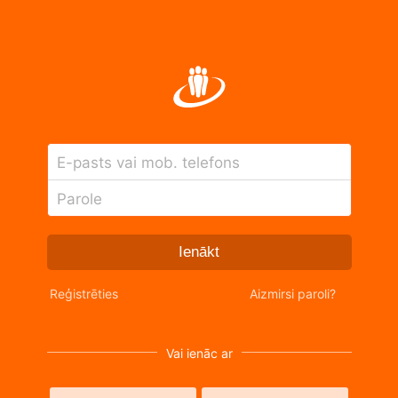
E-pasts vai mob. telefons
Parole
Ienākt
Reģistrēties
Aizmirsi paroli?
Vai ienāc ar