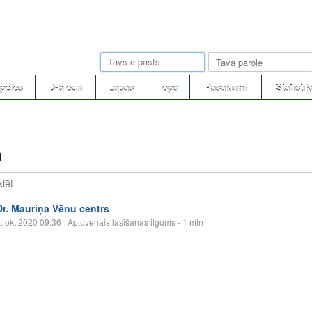
pēles
D-biedri
Lapas
Tops
Pasākumi
Statistik
i
Dr. Mauriņa Vēnu centrs
. okt 2020 09:36
· Aptuvenais lasīšanas ilgums - 1 min