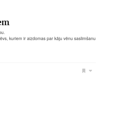
iem
bu.
tēvs, kuriem ir aizdomas par kāju vēnu saslimšanu