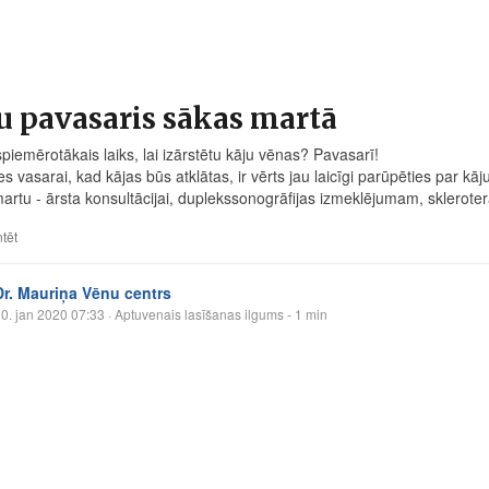
u pavasaris sākas martā
spiemērotākais laiks, lai izārstētu kāju vēnas? Pavasarī!
es vasarai, kad kājas būs atklātas, ir vērts jau laicīgi parūpēties par kā
artu - ārsta konsultācijai, duplekssonogrāfijas izmeklējumam, sklerotera
tēt
Dr. Mauriņa Vēnu centrs
0. jan 2020 07:33
· Aptuvenais lasīšanas ilgums - 1 min