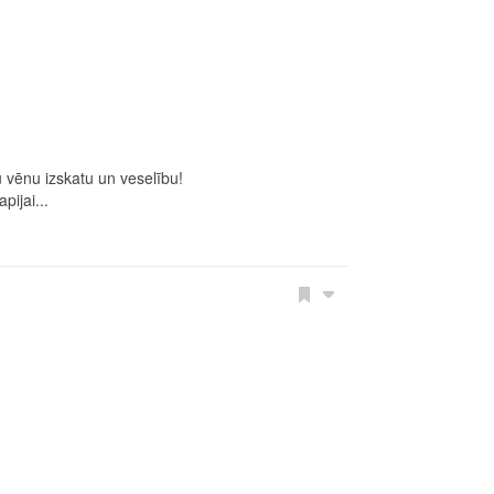
ju vēnu izskatu un veselību!
pijai...