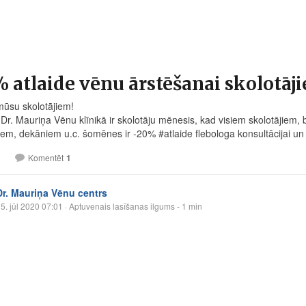
 atlaide vēnu ārstēšanai skolotāj
mūsu skolotājiem!
 Dr. Mauriņa Vēnu klīnikā ir skolotāju mēnesis, kad visiem skolotājiem,
iem, dekāniem u.c. šomēnes ir -20% #atlaide flebologa konsultācijai un
1
Komentēt
1
Dr. Mauriņa Vēnu centrs
5. jūl 2020 07:01
· Aptuvenais lasīšanas ilgums - 1 min