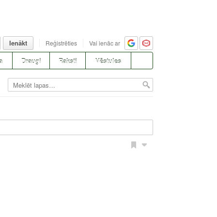
Ienākt
Reģistrēties
Vai ienāc ar
a
Draugi
Raksti
Vēstules