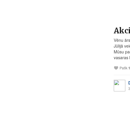
Akci
Vēnu ārs
Jūlijā ve
Mūsu pac
vasaras 
Patīk
3