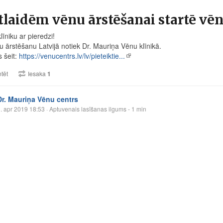
tlaidēm vēnu ārstēšanai startē vēn
klīniku ar pieredzi!
 ārstēšanu Latvijā notiek Dr. Mauriņa Vēnu klīnikā.
s šeit:
https://venucentrs.lv/lv/pieteiktie...
tēt
Iesaka
1
Dr. Mauriņa Vēnu centrs
. apr 2019 18:53
· Aptuvenais lasīšanas ilgums - 1 min