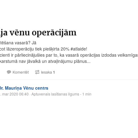
ja vēnu operācijām
tēšana vasarā? Jā
icot lāzeroperāciju tiek piešķirta 20% #atlaide!
ienti ir pārliecinājušies par to, ka vasarā operācijas izdodas veiksmīga
karstumā nav jāvalkā un atvaļinājumu plānus...
1
Komentēt
Iesaka
1
Dr. Mauriņa Vēnu centrs
. mar 2020 06:40
· Aptuvenais lasīšanas ilgums - 1 min