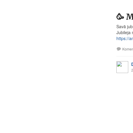
🥳 M
Savā jub
Jubileja
https://a
Komen
2