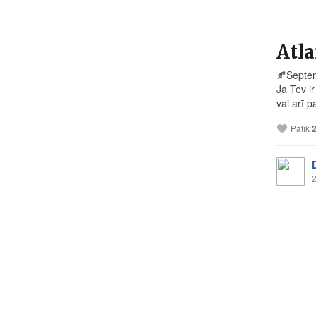
Atla
🍂
Septem
Ja Tev i
vai arī p
Patīk
2