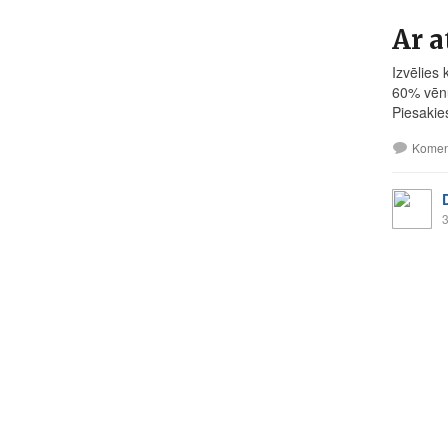
Ar a
Izvēlies 
60% vēnu
Piesakie
Komen
3