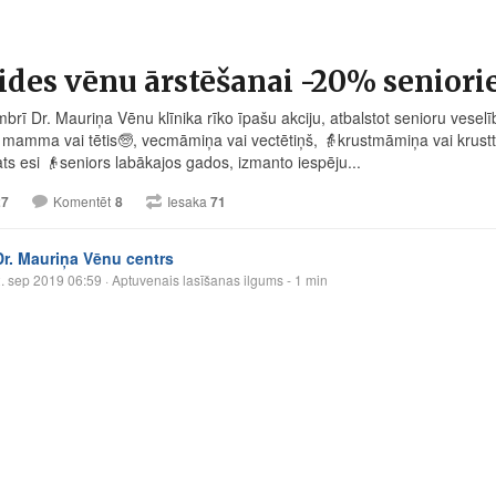
ides vēnu ārstēšanai -20% senior
brī Dr. Mauriņa Vēnu klīnika rīko īpašu akciju, atbalstot senioru veselī
r mamma vai tētis
🧓
, vecmāmiņa vai vectētiņš,
👵
krustmāmiņa vai krust
ats esi
👴
seniors labākajos gados, izmanto iespēju...
27
Komentēt
8
Iesaka
71
Dr. Mauriņa Vēnu centrs
. sep 2019 06:59
· Aptuvenais lasīšanas ilgums - 1 min