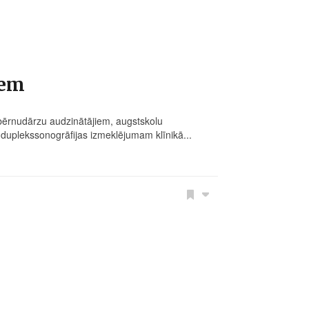
iem
 bērnudārzu audzinātājiem, augstskolu
 duplekssonogrāfijas izmeklējumam klīnikā...