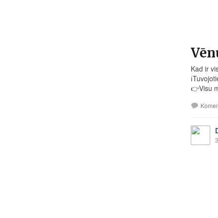
Vēn
Kad ir vi
ℹ️
Tuvojoti
👉
Visu m
Komen
3