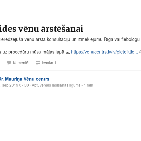
ides vēnu ārstēšanai
eredzējuša vēnu ārsta konsultāciju un izmeklējumu Rīgā vai flebologu 
s uz procedūru mūsu mājas lapā
💻
https://venucentrs.lv/lv/pieteiktie...
1
Komentēt
Iesaka
1
Dr. Mauriņa Vēnu centrs
. sep 2019 07:00
· Aptuvenais lasīšanas ilgums - 1 min