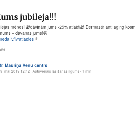
ums jubileja!!!
ilejas mēnesī
🎁
dāvinām jums -25% atlaidi
🎁
Dermastir anti aging kos
 mums – dāvanas jums!
🤩
meda.lv/lv/atlaides
tēt
Dr. Mauriņa Vēnu centrs
9. mai 2019 12:42
· Aptuvenais lasīšanas ilgums - 1 min