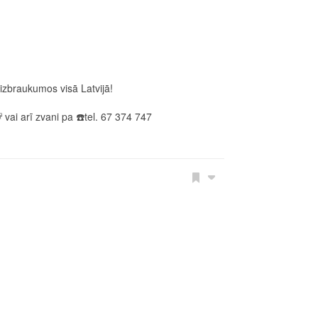
izbraukumos visā Latvijā!
vai arī zvani pa
☎️
tel. 67 374 747