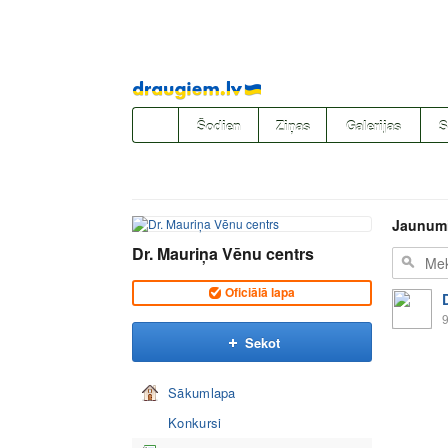
Pāriet
uz
saturu
Šodien
Ziņas
Galerijas
S
Jaunum
Dr. Mauriņa Vēnu centrs
Oficiālā lapa
9
Sekot
Sākumlapa
Konkursi