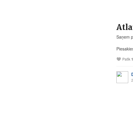
Atla
Saņem pi
Piesakie
Patīk
2