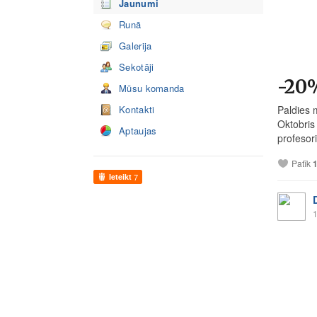
Jaunumi
Runā
Galerija
Sekotāji
-20%
Mūsu komanda
Kontakti
Paldies 
Oktobris
Aptaujas
profesor
Patīk
Ieteikt
7
1