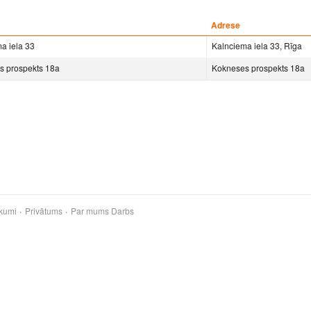
Adrese
a iela 33
Kalnciema iela 33, Rīga
s prospekts 18a
Kokneses prospekts 18a
kumi
Privātums
Par mums
Darbs