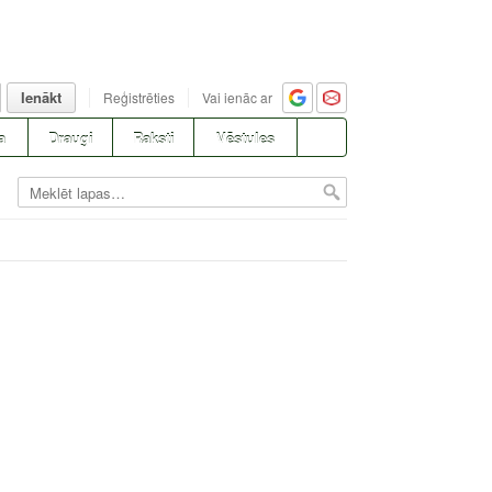
Ienākt
Reģistrēties
Vai ienāc ar
a
Draugi
Raksti
Vēstules