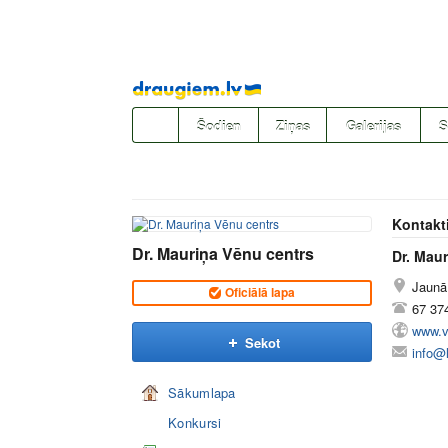
Pāriet
uz
saturu
Šodien
Ziņas
Galerijas
S
Kontakt
Dr. Mauriņa Vēnu centrs
Dr. Mau
Jaunā
Oficiālā lapa
67 37
www.v
Sekot
info@l
Sākumlapa
Konkursi