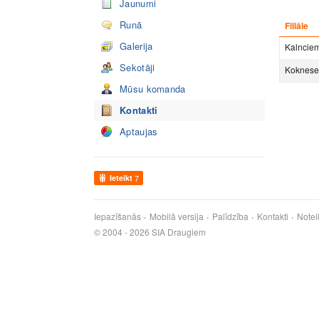
Jaunumi
Runā
Filiāle
Galerija
Kalnciem
Sekotāji
Koknese
Mūsu komanda
Kontakti
Aptaujas
Ieteikt
7
Iepazīšanās
Mobilā versija
Palīdzība
Kontakti
Notei
© 2004 - 2026 SIA Draugiem