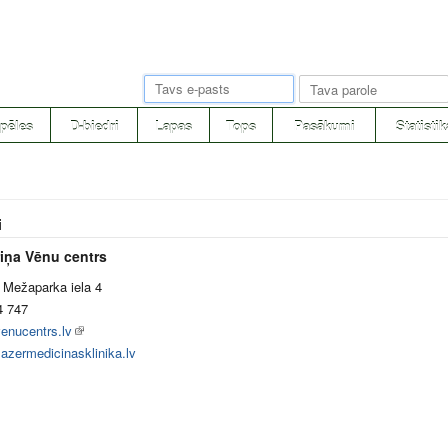
pēles
D-biedri
Lapas
Tops
Pasākumi
Statistik
i
riņa Vēnu centrs
 Mežaparka iela 4
4 747
enucentrs.lv
azermedicinasklinika.lv