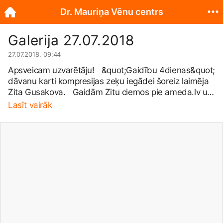
Dr. Mauriņa Vēnu centrs
Galerija 27.07.2018
27.07.2018. 09:44
Apsveicam uzvarētāju! &quot;Gaidību 4dienas&quot;
dāvanu karti kompresijas zeķu iegādei šoreiz laimēja
Zita Gusakova. Gaidām Zitu ciemos pie
ameda.lv
un
palīdzēsim izvelēties piemērotākās profilaktiskās
Lasīt vairāk
kompresijas zeķes grūtniecēm. &quot;Gaidību
4dienās&quot; var laimēt ne tikai kompresijas zeķes
no
ameda.lv
. Tajās piedalās un topošās māmiņas
izglīto daudzi nozares speciālisti. Piedalies nākamreiz
arī Tu! Vairāk par kompresijas zeķēm skati šeit:
http://ameda.lv/lv/produkti/k...