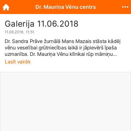
Dr. Mauriņa Vēnu centrs
Galerija 11.06.2018
11.06.2018. 11:51
Dr. Sandra Prāve žurnālā Mans Mazais stāsta kādēļ
vēnu veselībai grūtniecības laikā ir jāpievērš īpaša
uzmanība. Dr. Mauriņa Vēnu klīnikai rūp māmiņu
veselība, tādēļ piedāvājam atlaides topošajām
Lasīt vairāk
māmiņām -25% šādiem pakalpojumiem: Flebologa
konsultācijai un diagnostikai Dermatologa konsultācijai
Proktologa konsultācijai un diagnostikai OFA
kompresijas zeķēm Alta Care kosmētikai.