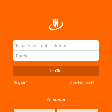
E-pasts vai mob. telefons
Parole
Ienākt
Reģistrēties
Aizmirsi paroli?
Vai ienāc ar