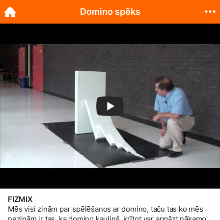
Domino spēks
FIZMIX
Mēs visi zinām par spēlēšanos ar domino, taču tas ko mēs
nezinām ir tas, ka domino kauliņš, krītot var apgāzt nākamo