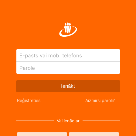
E-pasts vai mob. telefons
Parole
Ienākt
Reģistrēties
Aizmirsi paroli?
Vai ienāc ar