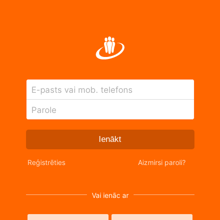
E-pasts vai mob. telefons
Parole
Ienākt
Reģistrēties
Aizmirsi paroli?
Vai ienāc ar