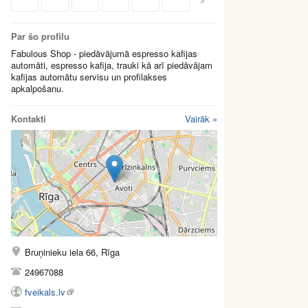
Par šo profilu
Fabulous Shop - piedāvājumā espresso kafijas
automāti, espresso kafija, trauki kā arī piedāvājam
kafijas automātu servisu un profilakses
apkalpošanu.
Kontakti
Vairāk »
Bruņinieku iela 66, Rīga
24967088
fveikals.lv