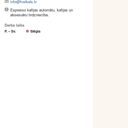
info@fveikals.lv
Espresso kafijas automātu, kafijas un
aksesuāru tirdzniecība.
Darba laiks
P. – Sv.
Slēgts