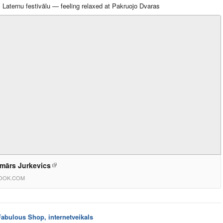
Laternu festivālu — feeling relaxed at Pakruojo Dvaras
mārs Jurkevics
OOK.COM
Fabulous Shop, internetveikals