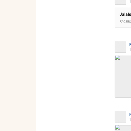
1
Jalal
FACEB
1
1