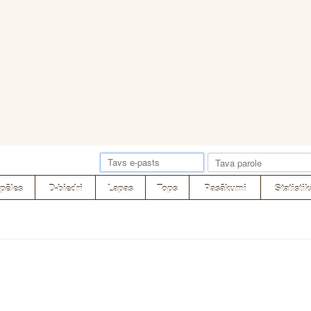
pēles
D-biedri
Lapas
Tops
Pasākumi
Statistik