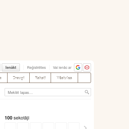
Ienākt
Reģistrēties
Vai ienāc ar
a
Draugi
Raksti
Vēstules
100
sekotāji