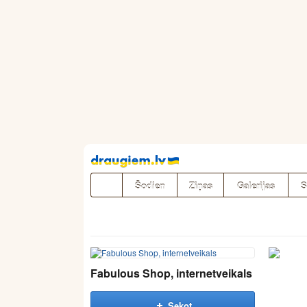
Pāriet
uz
saturu
Šodien
Ziņas
Galerijas
S
Fabulous Shop, internetveikals
Sekot