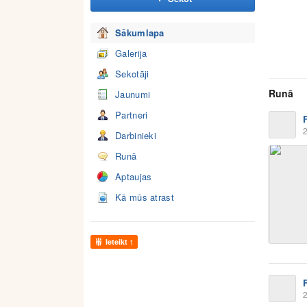
Sākumlapa
Galerija
Sekotāji
Runā
Jaunumi
Partneri
2
Darbinieki
Runā
Aptaujas
Kā mūs atrast
Ieteikt
1
2