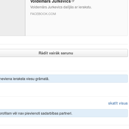
Voldemārs Jurkevics
Voldemārs Jurkevics dalījās ar ierakstu.
FACEBOOK.COM
Rādīt vairāk sarunu
neviena ieraksta viesu grāmatā.
skatīt visus
rofilam vēl nav pievienoti sadarbības partneri.