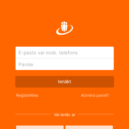
E-pasts vai mob. telefons
Parole
Ienākt
Reģistrēties
Aizmirsi paroli?
Vai ienāc ar