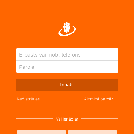
E-pasts vai mob. telefons
Parole
Ienākt
Reģistrēties
Aizmirsi paroli?
Vai ienāc ar