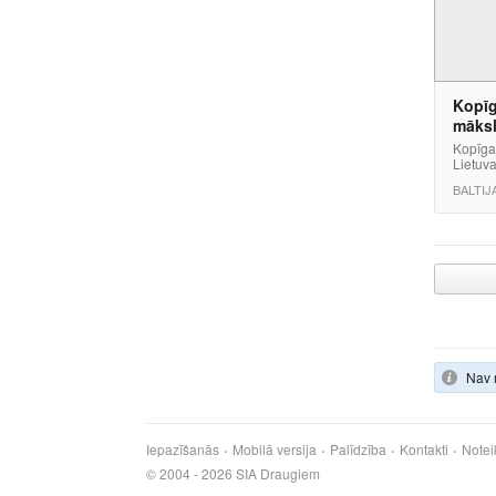
Kopīg
māksl
Kopīgaj
Lietuva
BALTI
Nav 
Iepazīšanās
Mobilā versija
Palīdzība
Kontakti
Notei
© 2004 - 2026 SIA Draugiem