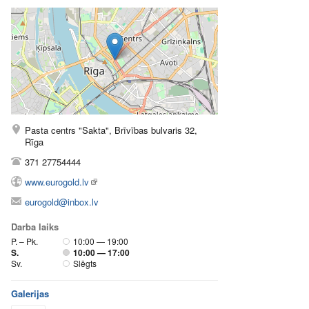
Pasta centrs "Sakta", Brīvības bulvaris 32,
Rīga
371 27754444
www.eurogold.lv
eurogold@inbox.lv
Darba laiks
P. – Pk.
10:00 — 19:00
S.
10:00 — 17:00
Sv.
Slēgts
Galerijas