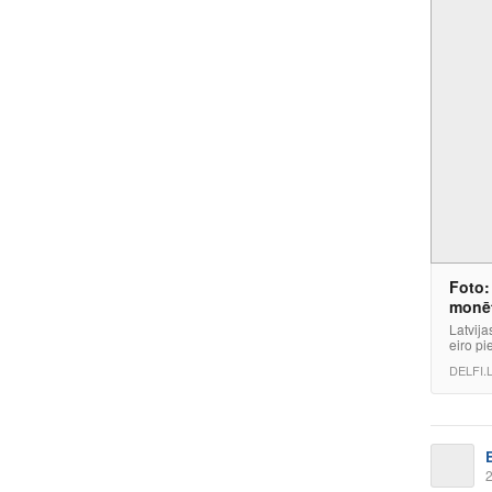
Foto:
monē
Latvija
eiro pi
DELFI.
2