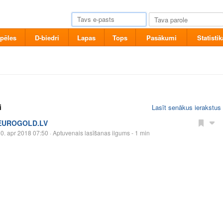
pēles
D-biedri
Lapas
Tops
Pasākumi
Statistik
i
Lasīt senākus ierakstus
EUROGOLD.LV
0. apr 2018 07:50
· Aptuvenais lasīšanas ilgums - 1 min