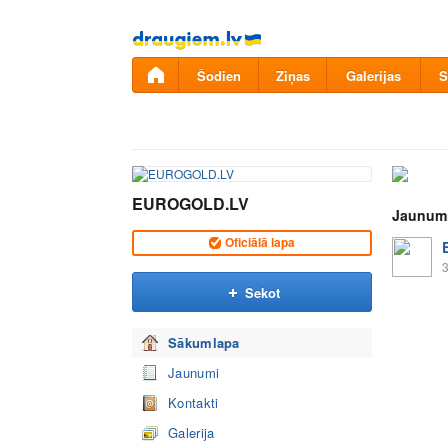
Pāriet
uz
saturu
Šodien
Ziņas
Galerijas
S
EUROGOLD.LV
Jaunum
Oficiālā lapa
3
Sekot
Sākumlapa
Jaunumi
Kontakti
Galerija