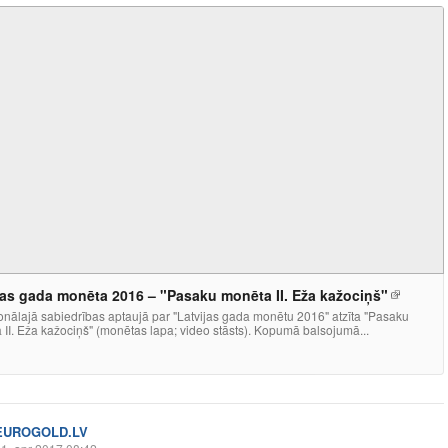
jas gada monēta 2016 – "Pasaku monēta II. Eža kažociņš"
onālajā sabiedrības aptaujā par "Latvijas gada monētu 2016" atzīta "Pasaku
II. Eža kažociņš" (monētas lapa; video stāsts). Kopumā balsojumā...
EUROGOLD.LV