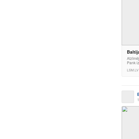
Balti
Atzīmēj
Pank iz
LSM.LV
1