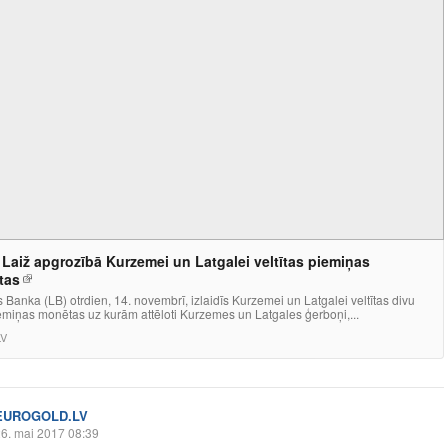
 Laiž apgrozībā Kurzemei un Latgalei veltītas piemiņas
tas
s Banka (LB) otrdien, 14. novembrī, izlaidīs Kurzemei un Latgalei veltītas divu
emiņas monētas uz kurām attēloti Kurzemes un Latgales ģerboņi,...
LV
EUROGOLD.LV
6. mai 2017 08:39