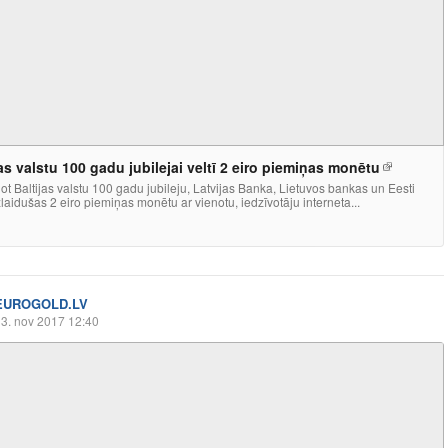
jas valstu 100 gadu jubilejai veltī 2 eiro piemiņas monētu
ot Baltijas valstu 100 gadu jubileju, Latvijas Banka, Lietuvos bankas un Eesti
laidušas 2 eiro piemiņas monētu ar vienotu, iedzīvotāju interneta...
EUROGOLD.LV
3. nov 2017 12:40