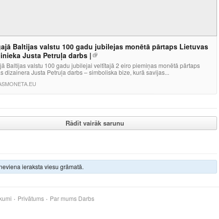
ajā Baltijas valstu 100 gadu jubilejas monētā pārtaps Lietuvas
inieka Justa Petruļa darbs |
ā Baltijas valstu 100 gadu jubilejai veltītajā 2 eiro piemiņas monētā pārtaps
s dizainera Justa Petruļa darbs – simboliska bize, kurā savijas...
JASMONETA.EU
Rādīt vairāk sarunu
neviena ieraksta viesu grāmatā.
kumi
Privātums
Par mums
Darbs