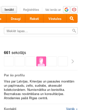
Ienākt
Reģistrēties
Vai ienāc ar
a
Draugi
Raksti
Vēstules
661
sekotājs
Par šo profilu
Viss par Latvijas, Krievijas un pasaules monētām
un papīrnaudu, zelts, sudrabs, aksesuāri
kolekcionāriem. Numismātika un bonistika.
Bezmaksas novērtēšana un konsultācijas.
Atrodamies pašā Rīgas centrā.
Kontakti
Vairāk »