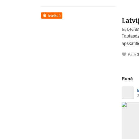
Ieteikt
9
Latvi
Iedzīvot
Tautasdz
apskatīt
Patīk
Runā
3