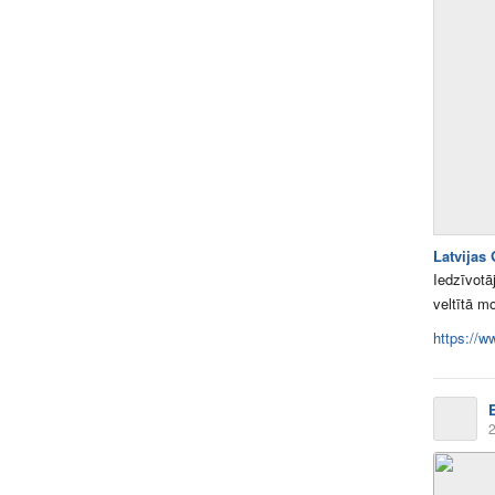
Latvijas
Iedzīvotā
veltītā m
https://w
2