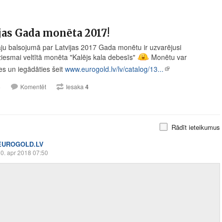
jas Gada monēta 2017!
āju balsojumā par Latvijas 2017 Gada monētu ir uzvarējusi
iesmai veltītā monēta "Kalējs kala debesīs"
Monētu var
ies un iegādāties šeit
www.eurogold.lv/lv/catalog/13...
3
Komentēt
Iesaka
4
Rādīt ieteikumus
EUROGOLD.LV
0. apr 2018 07:50