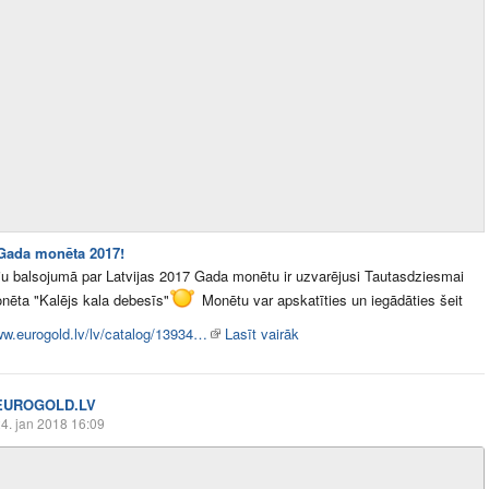
 Gada monēta 2017!
ju balsojumā par Latvijas 2017 Gada monētu ir uzvarējusi Tautasdziesmai
onēta "Kalējs kala debesīs"
Monētu var apskatīties un iegādāties šeit
ww.eurogold.lv/lv/catalog/13934…
Lasīt vairāk
EUROGOLD.LV
4. jan 2018 16:09