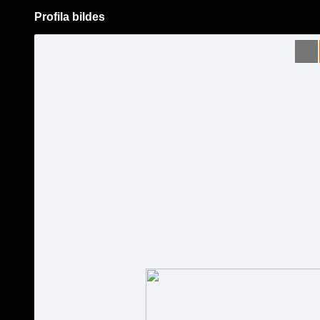
Profila bildes
Pāriet
uz
saturu
Šodien
Ziņas
Galerijas
S