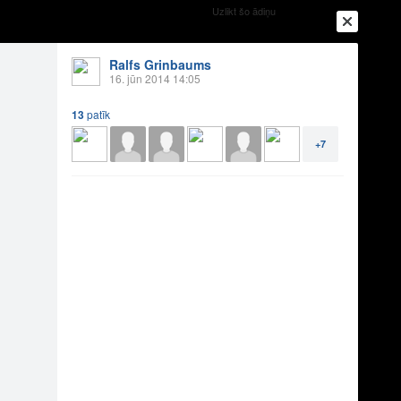
Uzlikt šo ādiņu
Ralfs Grinbaums
16. jūn 2014 14:05
13
patīk
+7
Ienākt
Reģistrēties
Vai ienāc ar
a
Draugi
Raksti
Vēstules