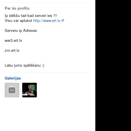
Par šo profilu
Ip ielikšu tad kad serveri ies !!!
Visu var aplukot
http://www.ert.lv
Serveru ip Adreses
war3.ert.lv
zm.ert.lv
Labu jums spēlēšanu :)
Galerijas