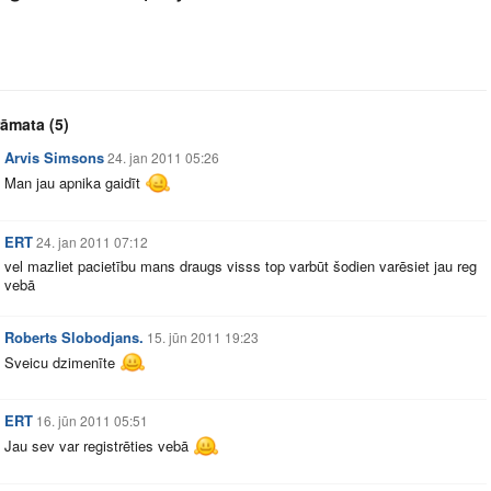
rāmata
(5)
Arvis Simsons
24. jan 2011 05:26
Man jau apnika gaidīt
ERT
24. jan 2011 07:12
vel mazliet pacietību mans draugs visss top varbūt šodien varēsiet jau reg
vebā
Roberts Slobodjans.
15. jūn 2011 19:23
Sveicu dzimenīte
ERT
16. jūn 2011 05:51
Jau sev var registrēties vebā