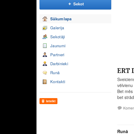
Sekot
Sākumlapa
Galerija
Sekotāji
Jaunumi
Partneri
Darbinieki
ERT 
Runā
Sveiciens
Kontakti
vēlvienu
Bet mēs 
bet strā
Ieteikt
Komen
Runā