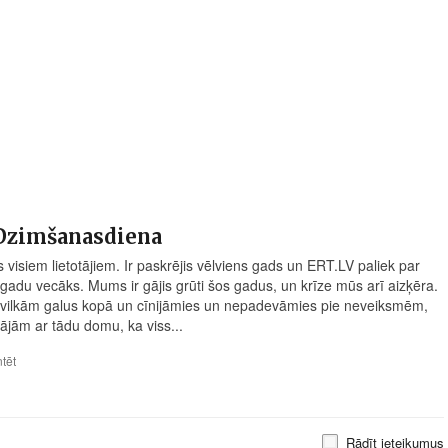
Dzimšanasdiena
 visiem lietotājiem. Ir paskrējis vēlviens gads un
ERT.LV
paliek par
 gadu vecāks. Mums ir gājis grūti šos gadus, un krīze mūs arī aizķēra.
vilkām galus kopā un cīnijāmies un nepadevāmies pie neveiksmēm,
dājām ar tādu domu, ka viss...
tēt
Rādīt ieteikumus