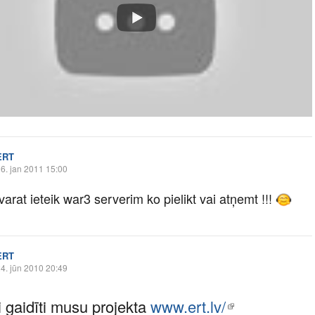
ERT
6. jan 2011 15:00
varat ieteik war3 serverim ko pielikt vai atņemt !!!
ERT
4. jūn 2010 20:49
i gaidīti musu projekta
www.ert.lv/