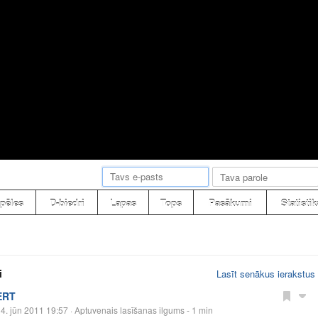
pēles
D-biedri
Lapas
Tops
Pasākumi
Statistik
i
Lasīt senākus ierakstus
ERT
4. jūn 2011 19:57
· Aptuvenais lasīšanas ilgums - 1 min