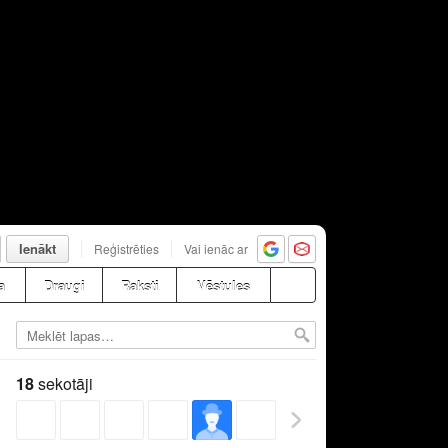
Ienākt
Reģistrēties
Vai ienāc ar
a
Draugi
Raksti
Vēstules
18
sekotāji