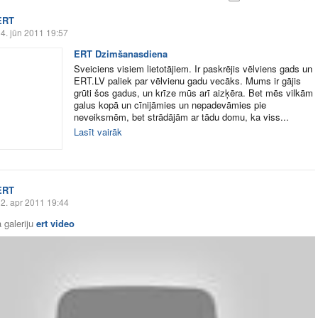
ERT
4. jūn 2011 19:57
ERT Dzimšanasdiena
Sveiciens visiem lietotājiem. Ir paskrējis vēlviens gads un
ERT.LV paliek par vēlvienu gadu vecāks. Mums ir gājis
grūti šos gadus, un krīze mūs arī aizķēra. Bet mēs vilkām
galus kopā un cīnijāmies un nepadevāmies pie
neveiksmēm, bet strādājām ar tādu domu, ka viss...
Lasīt vairāk
ERT
2. apr 2011 19:44
 galeriju
ert video