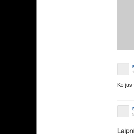
1
Ko jus 
2
Laipn