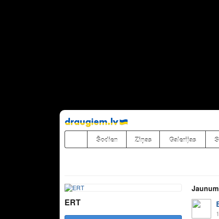
Pāriet
uz
saturu
Šodien
Ziņas
Galerijas
S
Jaunum
ERT
1