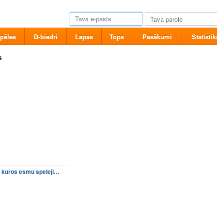
pēles
D-biedri
Lapas
Tops
Pasākumi
Statistik
s
 kuros esmu speleji…