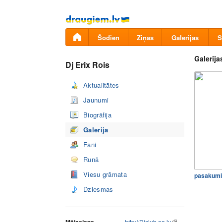
Pāriet
uz
saturu
Šodien
Ziņas
Galerijas
S
Galerija
Dj Erix Rois
Aktualitātes
Jaunumi
Biogrāfija
Galerija
Fani
Runā
Viesu grāmata
pasakumi
Dziesmas
http://Djclub.oo.lv