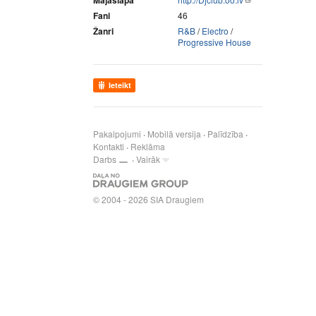
Mājaslapa
Fani
46
Žanri
R&B
/
Electro
/
Progressive House
Ieteikt
Pakalpojumi
Mobilā versija
Palīdzība
Kontakti
Reklāma
Darbs
Vairāk
© 2004 - 2026 SIA Draugiem