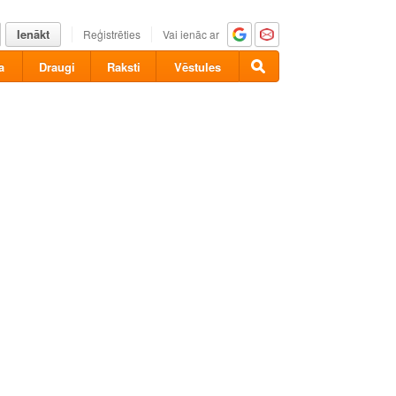
Ienākt
Reģistrēties
Vai ienāc ar
a
Draugi
Raksti
Vēstules