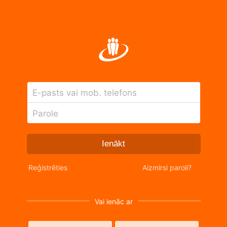
E-pasts vai mob. telefons
Parole
Ienākt
Reģistrēties
Aizmirsi paroli?
Vai ienāc ar