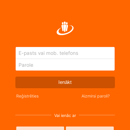
E-pasts vai mob. telefons
Parole
Ienākt
Reģistrēties
Aizmirsi paroli?
Vai ienāc ar