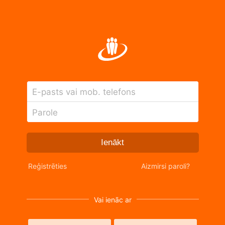
E-pasts vai mob. telefons
Parole
Ienākt
Reģistrēties
Aizmirsi paroli?
Vai ienāc ar