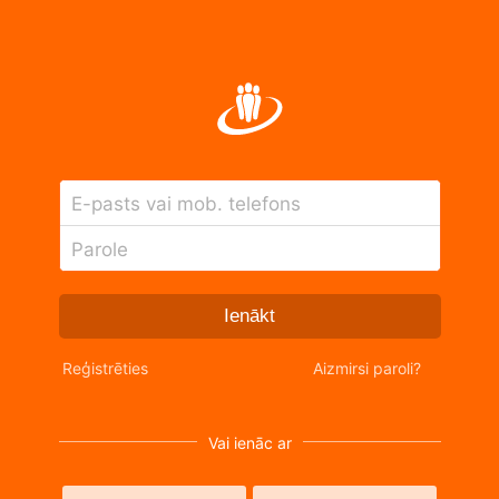
E-pasts vai mob. telefons
Parole
Ienākt
Reģistrēties
Aizmirsi paroli?
Vai ienāc ar