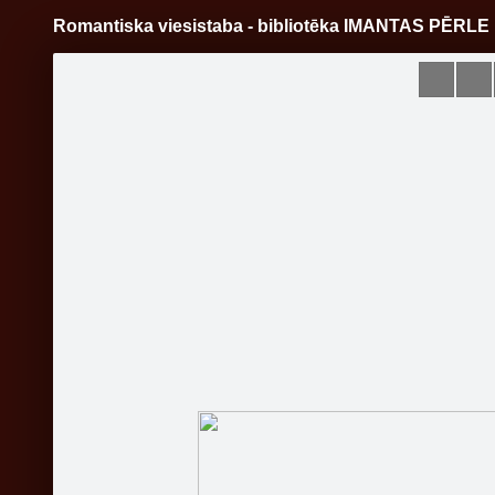
Romantiska viesistaba - bibliotēka IMANTAS PĒRLE
Pāriet
uz
saturu
Šodien
Ziņas
Galerijas
S
SIA EKOCENTRS
Oficiālā lapa
Sekot