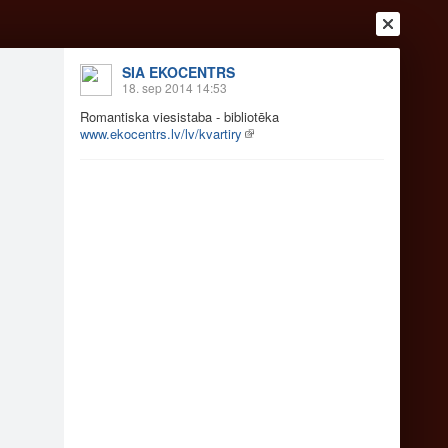
SIA EKOCENTRS
18. sep 2014 14:53
Romantiska viesistaba - bibliotēka
www.ekocentrs.lv/lv/kvartiry
Ienākt
Reģistrēties
Vai ienāc ar
a
Draugi
Raksti
Vēstules
tēka IMANTAS PĒRLE