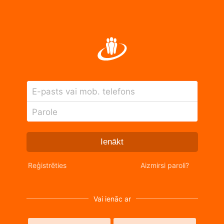
E-pasts vai mob. telefons
Parole
Ienākt
Reģistrēties
Aizmirsi paroli?
Vai ienāc ar