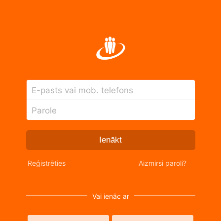
E-pasts vai mob. telefons
Parole
Ienākt
Reģistrēties
Aizmirsi paroli?
Vai ienāc ar