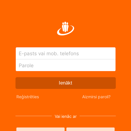
E-pasts vai mob. telefons
Parole
Ienākt
Reģistrēties
Aizmirsi paroli?
Vai ienāc ar