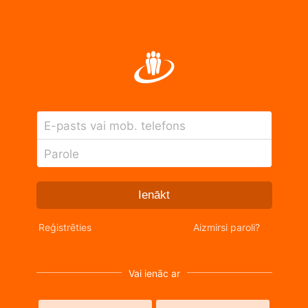
E-pasts vai mob. telefons
Parole
Ienākt
Reģistrēties
Aizmirsi paroli?
Vai ienāc ar