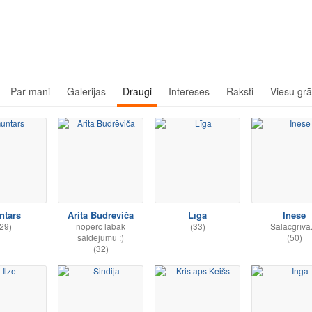
Par mani
Galerijas
Draugi
Intereses
Raksti
Viesu gr
ntars
Arita Budrēviča
Līga
Inese
29)
nopērc labāk
(33)
Salacgrīva..
saldējumu :)
(50)
(32)