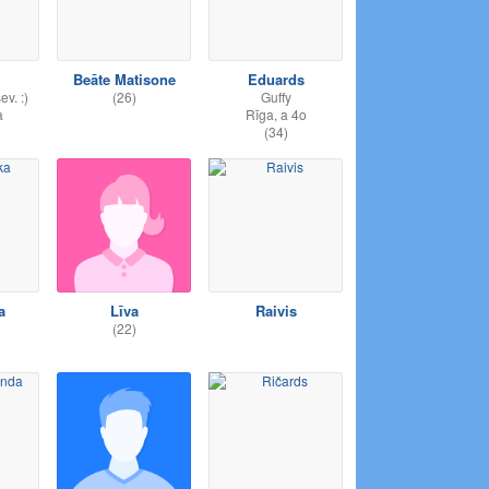
Beāte Matisone
Eduards
ev. :)
(26)
Guffy
a
Rīga, a 4o
(34)
a
Līva
Raivis
(22)