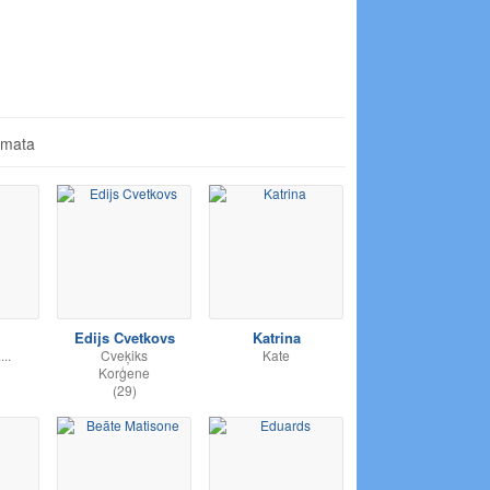
āmata
Edijs Cvetkovs
Katrina
..
Cveķiks
Kate
Korģene
(29)