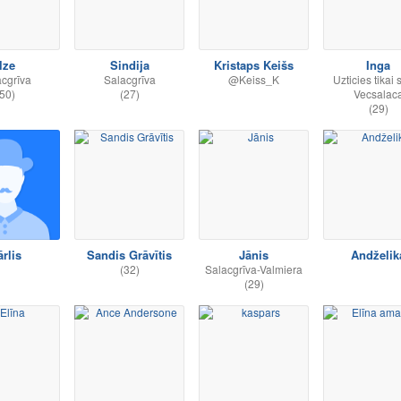
lze
Sindija
Kristaps Keišs
Inga
cgrīva
Salacgrīva
@Keiss_K
Uzticies tikai s
50)
(27)
Vecsalac
(29)
rlis
Sandis Grāvītis
Jānis
Andželik
(32)
Salacgrīva-Valmiera
(29)