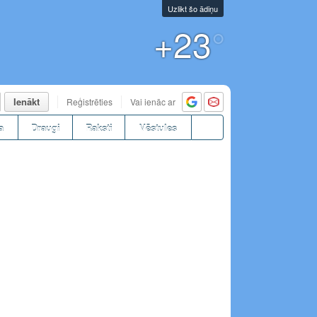
Uzlikt šo ādiņu
+23
°
Ienākt
Reģistrēties
Vai ienāc ar
a
Draugi
Raksti
Vēstules