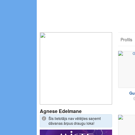
Profils
Gu
(
Agnese Edelmane
Šis lietotājs nav vēlējies saņemt
dāvanas ārpus draugu loka!