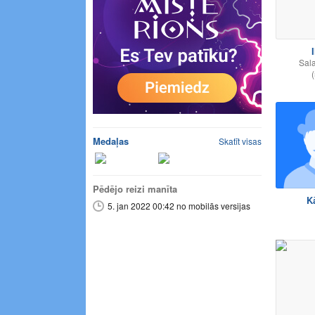
I
Sala
(
Medaļas
Skatīt visas
Pēdējo reizi manīta
Kā
5. jan 2022 00:42 no mobilās versijas