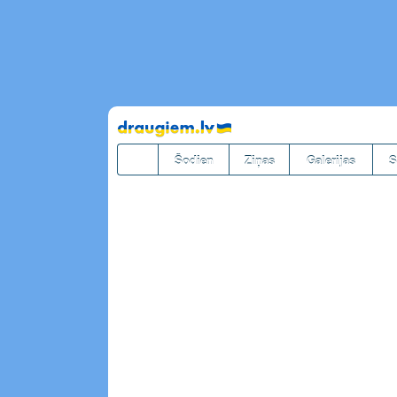
Pāriet
uz
saturu
Šodien
Ziņas
Galerijas
S