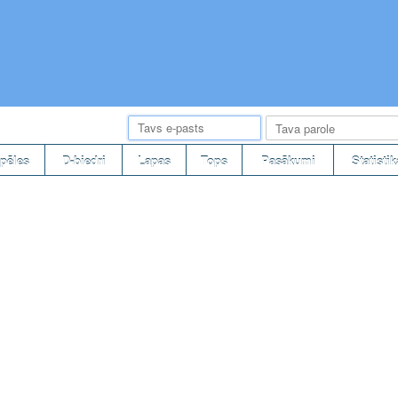
pēles
D-biedri
Lapas
Tops
Pasākumi
Statistik