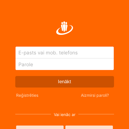
E-pasts vai mob. telefons
Parole
Ienākt
Reģistrēties
Aizmirsi paroli?
Vai ienāc ar