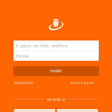
E-pasts vai mob. telefons
Parole
Ienākt
Reģistrēties
Aizmirsi paroli?
Vai ienāc ar