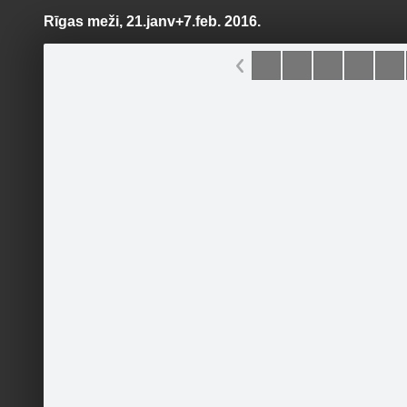
Rīgas meži, 21.janv+7.feb. 2016.
Pāriet
uz
saturu
Šodien
Ziņas
Galerijas
S