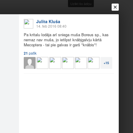
Uzlikt šo ādiņu
Julita Kluša
14. feb 2016 08:40
Pa kritalu lodāja arī sniega muša Boreus sp., kas
nemaz nav muša, jo ietilpst knābjgalvju kārtā
Mecoptera - tai pie galvas ir garš "knābis"!
21
patīk
+15
Ienākt
Reģistrēties
Vai ienāc ar
a
Draugi
Raksti
Vēstules