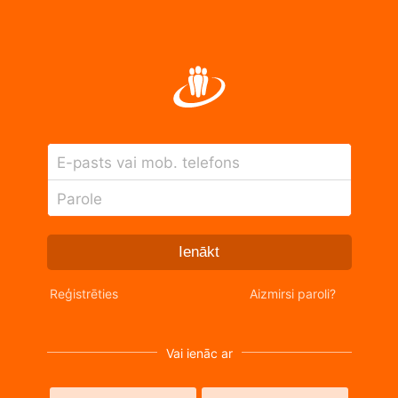
E-pasts vai mob. telefons
Parole
Ienākt
Reģistrēties
Aizmirsi paroli?
Vai ienāc ar