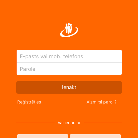
E-pasts vai mob. telefons
Parole
Ienākt
Reģistrēties
Aizmirsi paroli?
Vai ienāc ar