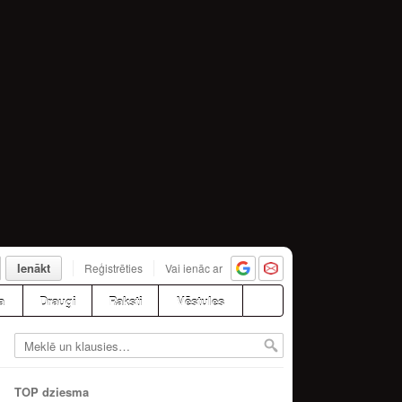
Ienākt
Reģistrēties
Vai ienāc ar
a
Draugi
Raksti
Vēstules
TOP dziesma