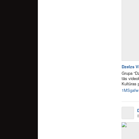
Dzelzs V
Grupa “Dz
tās video
Kultūras 
1MSgafw
8