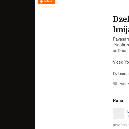
Ieteikt
Dzel
līni
Pavasarī
“Nepārtra
ar Dauna
Video Y
Dziesmas
Patīk
Runā
1
pievienoja