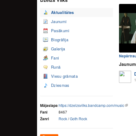
Aktualitātes
Jaunumi
Pasākumi
Biogrāfija
Galerija
Nepārtrau
Fani
Jaunum
Runā
Viesu grāmata
1
Dziesmas
Mājaslapa
https://dzelzsvilks.bandcamp.com/music
Fani
8467
Žanri
Rock
/
Goth Rock