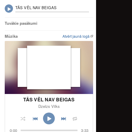
TĀS VĒL NAV BEIGAS
Tuvākie pasākumi
Mūzika
Atvērt jaunā logā
TĀS VĒL NAV BEIGAS
Dzelzs Vilks
0:00
3:33