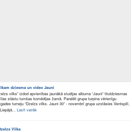
ilkam dziesma un video Jauni
elzs vilks” izdod apvienības jaunākā studijas albuma “Jauni” tituldziesmas
īlas stāstu tumšas komēdijas žanrā. Paralēli grupa turpina vērienīgu
tgades turneju “Dzelzs vilks. Jauni 30” - novembrī grupa uzstāsies Ventspilī,
 Liepājā...
Lasīt vairāk
Dzelzs Vilks