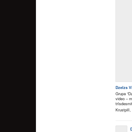
Dzelzs V
Grupa “Dz
video – m
trīsdesmi
Krustpilī,