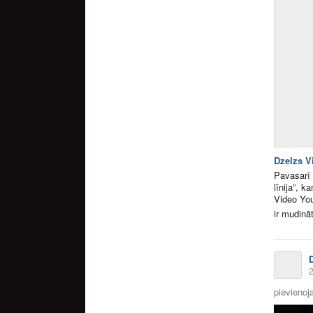
Dzelzs Vi
Pavasarī 
līnija”, 
Video Yo
ir mudināt
2
pievienoja