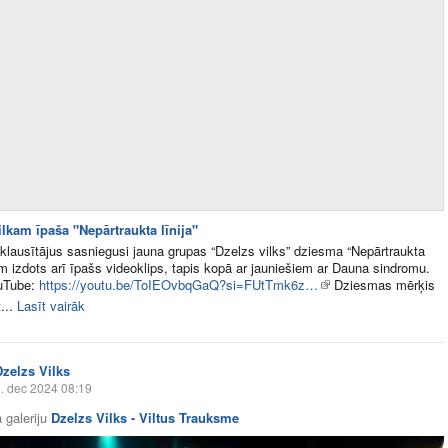
lkam īpaša "Nepārtraukta līnija"
klausītājus sasniegusi jauna grupas “Dzelzs vilks” dziesma “Nepārtraukta
kam izdots arī īpašs videoklips, tapis kopā ar jauniešiem ar Dauna sindromu.
uTube:
https://youtu.be/ToIEOvbqGaQ?si=FUtTmk6z…
Dziesmas mērķis
...
Lasīt vairāk
Dzelzs Vilks
. dec 2024 08:19
 galeriju
Dzelzs Vilks - Viltus Trauksme