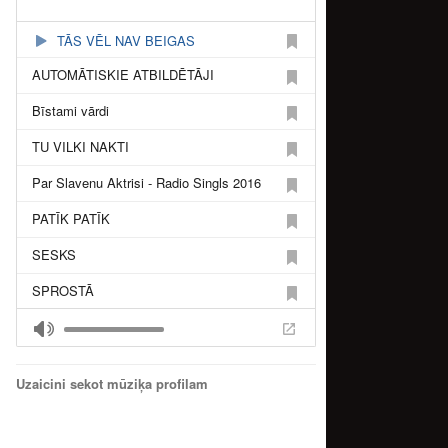
TĀS VĒL NAV BEIGAS
AUTOMĀTISKIE ATBILDĒTĀJI
Bīstami vārdi
TU VILKI NAKTI
Par Slavenu Aktrisi - Radio Singls 2016
PATĪK PATĪK
SESKS
SPROSTĀ
SAITES SOCIĀLAS
SĀKSIM NO JAUNA
Uzaicini sekot mūziķa profilam
AIZLIEGUMI LIKUMI
SVEŠI