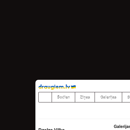
Pāriet
uz
saturu
Šodien
Ziņas
Galerijas
S
Galerija
Dzelzs Vilks