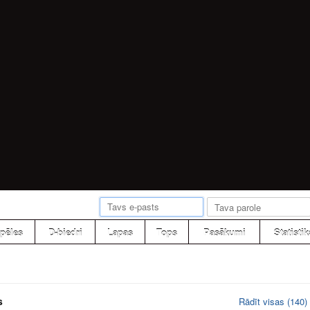
pēles
D-biedri
Lapas
Tops
Pasākumi
Statistik
s
Rādīt visas (140)