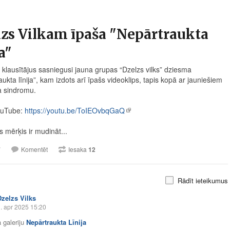
zs Vilkam īpaša "Nepārtraukta
ja"
 klausītājus sasniegusi jauna grupas “Dzelzs vilks” dziesma
ukta līnija”, kam izdots arī īpašs videoklips, tapis kopā ar jauniešiem
 sindromu.
ouTube:
https://youtu.be/ToIEOvbqGaQ
 mērķis ir mudināt...
7
Komentēt
Iesaka
12
Rādīt ieteikumus
Dzelzs Vilks
. apr 2025 15:20
 galeriju
Nepārtraukta Līnija