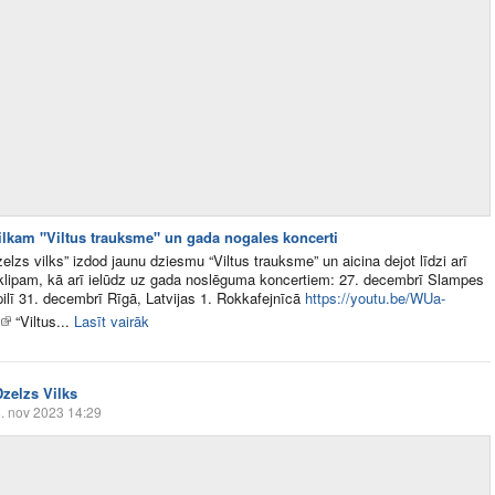
ilkam "Viltus trauksme" un gada nogales koncerti
elzs vilks” izdod jaunu dziesmu “Viltus trauksme” un aicina dejot līdzi arī
klipam, kā arī ielūdz uz gada noslēguma koncertiem: 27. decembrī Slampes
pilī 31. decembrī Rīgā, Latvijas 1. Rokkafejnīcā
https://youtu.be/WUa-
“Viltus...
Lasīt vairāk
Dzelzs Vilks
. nov 2023 14:29