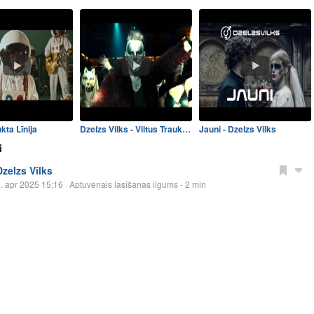
kta Līnija
Dzelzs Vilks - Viltus Trauksme
Jauni - Dzelzs Vilks
i
Dzelzs Vilks
. apr 2025 15:16
· Aptuvenais lasīšanas ilgums - 2 min