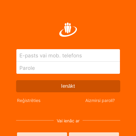
E-pasts vai mob. telefons
Parole
Ienākt
Reģistrēties
Aizmirsi paroli?
Vai ienāc ar