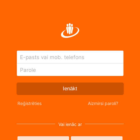
E-pasts vai mob. telefons
Parole
Ienākt
Reģistrēties
Aizmirsi paroli?
Vai ienāc ar